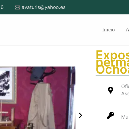
06
avaturis@yahoo.es
Inicio
Expos
perm
Ocho
Ofi
Ase
Mu