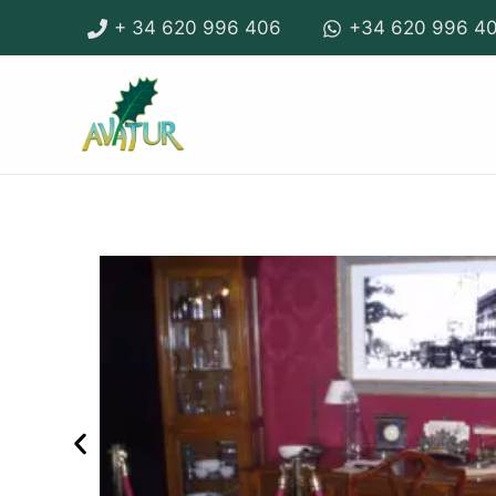
Ir
+ 34 620 996 406
+34 620 996 4
al
contenido