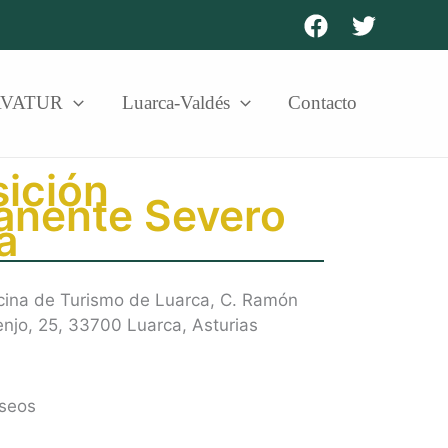
AVATUR
Luarca-Valdés
Contacto
ición
anente Severo
a
cina de Turismo de Luarca, C. Ramón
njo, 25, 33700 Luarca, Asturias
seos