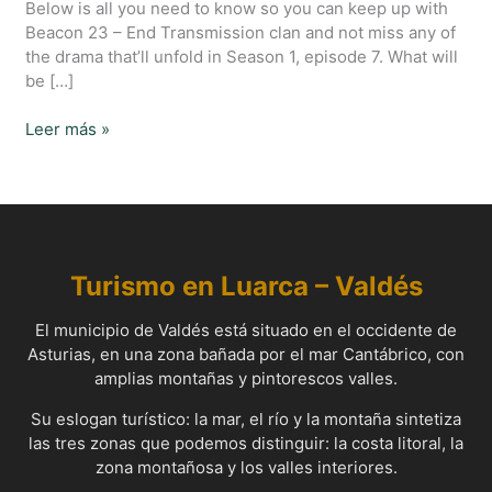
Below is all you need to know so you can keep up with
Beacon 23 – End Transmission clan and not miss any of
the drama that’ll unfold in Season 1, episode 7. What will
be […]
Leer más »
Turismo en Luarca –
Valdés
El municipio de Valdés está situado en el occidente de
Asturias, en una zona bañada por el mar Cantábrico, con
amplias montañas y pintorescos valles.
Su eslogan turístico: la mar, el río y la montaña sintetiza
las tres zonas que podemos distinguir: la costa litoral, la
zona montañosa y los valles interiores.