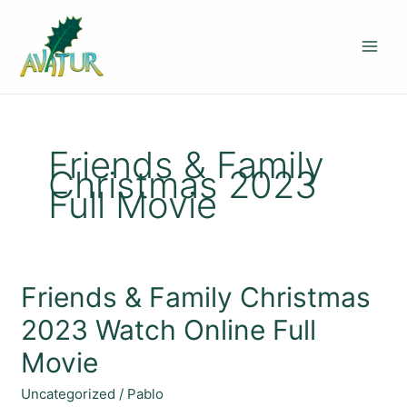
Ir
al
contenido
Friends & Family
Christmas 2023
Full Movie
Friends
Friends & Family Christmas
&
2023 Watch Online Full
Family
Christmas
Movie
2023
Watch
Uncategorized
/
Pablo