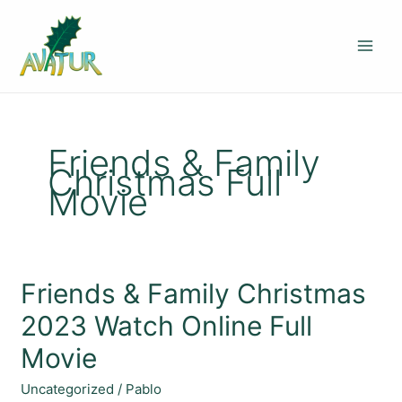
Ir
al
contenido
Friends & Family
Christmas Full
Movie
Friends
Friends & Family Christmas
&
2023 Watch Online Full
Family
Christmas
Movie
2023
Watch
Uncategorized
/
Pablo