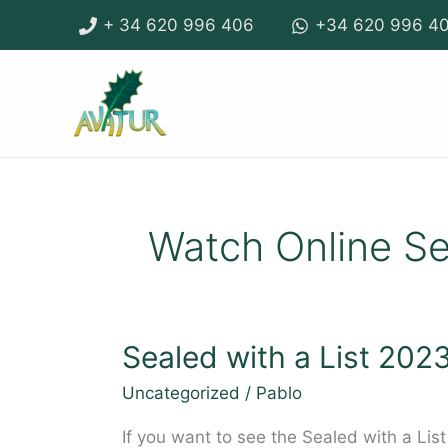
Ir
+ 34 620 996 406
+34 620 996 4
al
contenido
Watch Online Sea
Sealed with a List 202
Sealed
with
Uncategorized
/
Pablo
a
List
If you want to see the Sealed with a Lis