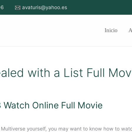
06
avaturis@yahoo.es
Inicio
led with a List Full Mov
3 Watch Online Full Movie
t Multiverse yourself, you may want to know how to watch