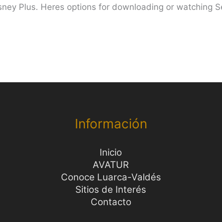
isney Plus. Heres options for downloading or watching Se
Información
Inicio
AVATUR
Conoce Luarca-Valdés
Sitios de Interés
Contacto