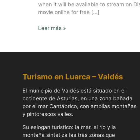
2023
when it will be available to stream on D
Watch
movie online for free […]
Online
Full
Leer más »
Movie
Turismo en Luarca –
Valdés
El municipio de Valdés está situado en el
occidente de Asturias, en una zona bañada
por el mar Cantábrico, con amplias montañas
y pintorescos valles.
Su eslogan turístico: la mar, el río y la
montaña sintetiza las tres zonas que