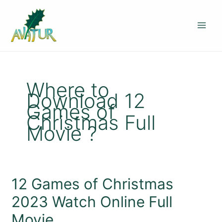
Ir
al
contenido
Where to
Download 12
Games of
Christmas Full
Movie ?
12
12 Games of Christmas
Games
2023 Watch Online Full
of
Christmas
Movie