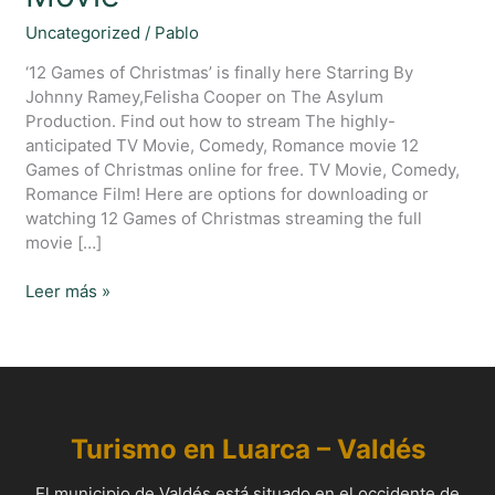
2023
Watch
Uncategorized
/
Pablo
Online
‘12 Games of Christmas’ is finally here Starring By
Full
Johnny Ramey,Felisha Cooper on The Asylum
Movie
Production. Find out how to stream The highly-
anticipated TV Movie, Comedy, Romance movie 12
Games of Christmas online for free. TV Movie, Comedy,
Romance Film! Here are options for downloading or
watching 12 Games of Christmas streaming the full
movie […]
Leer más »
Turismo en Luarca –
Valdés
El municipio de Valdés está situado en el occidente de